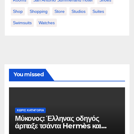
Shop
Shopping
Store
Studios
Suites
Swimsuits
Watches
You missed
ΧΩΡΊΣ ΚΑΤΗΓΟΡΊΑ
Μύκονος: Έλληνας οδηγός
άρπαξε τσάντα Hermès και
Rolex αξίας 75.000 ευρώ από