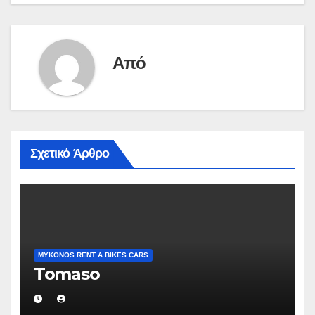
άρθρων
Από
Σχετικό Άρθρο
MYKONOS RENT A BIKES CARS
Tomaso