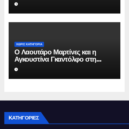
επιχείρηση για να «θάψει»
ψευδείς καταγγελίες – Η παγίδα
που του έστησε η ΕΛ.ΑΣ.
ΧΩΡΊΣ ΚΑΤΗΓΟΡΊΑ
Ο Λαουτάρο Μαρτίνες και η
Αγκουστίνα Γκαντόλφο στη
Μύκονο: Πολυτελείς διακοπές και
αποκλειστικός γάμος στο νησί
των ανέμων
KΑΤΗΓΟΡΊΕΣ