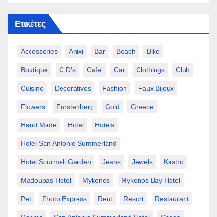
Ετικέτες
Accessories
Anixi
Bar
Beach
Bike
Boutique
C.d's
Cafe'
Car
Clothings
Club
Cuisine
Decoratives
Fashion
Faux Bijoux
Flowers
Furstenberg
Gold
Greece
Hand Made
Hotel
Hotels
Hotel San Antonio Summerland
Hotel Sourmeli Garden
Jeans
Jewels
Kastro
Madoupas Hotel
Mykonos
Mykonos Bay Hotel
Pet
Photo Express
Rent
Resort
Restaurant
Rooms
San Antonio Summerland Hotel
Shoes