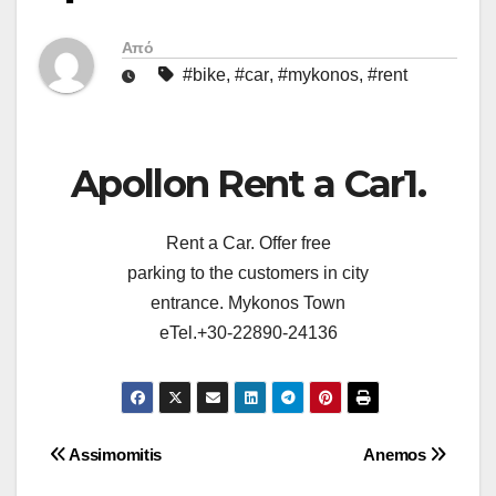
Από
#bike
,
#car
,
#mykonos
,
#rent
Apollon Rent a Car1.
Rent a Car. Offer free
parking to the customers in city
entrance. Mykonos Town
eTel.+30-22890-24136
Πλοήγηση
Assimomitis
Anemos