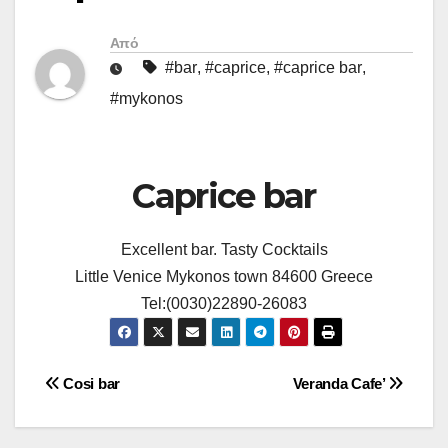
Από
#bar
,
#caprice
,
#caprice bar
,
#mykonos
Caprice bar
Excellent bar. Tasty Cocktails
Little Venice Mykonos town 84600 Greece
Tel:(0030)22890-26083
Πλοήγηση
Cosi bar
Veranda Cafe’
άρθρων