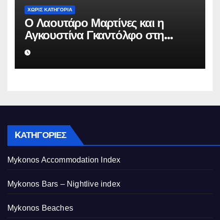
ΧΩΡΊΣ ΚΑΤΗΓΟΡΊΑ
Ο Λαουτάρο Μαρτίνες και η
Αγκουστίνα Γκαντόλφο στη
Μύκονο: Πολυτελείς διακοπές και
αποκλειστικός γάμος στο νησί
των ανέμων
KΑΤΗΓΟΡΊΕΣ
Mykonos Accommodation Index
Mykonos Bars – Nightlive index
Mykonos Beaches