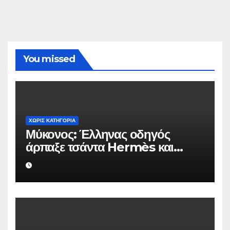
You missed
ΧΩΡΊΣ ΚΑΤΗΓΟΡΊΑ
Μύκονος: Έλληνας οδηγός
άρπαξε τσάντα Hermès και
Rolex αξίας 75.000 ευρώ από
Ουκρανό τουρίστα