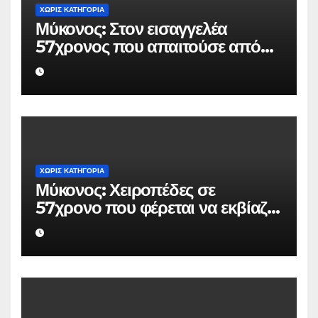
ΧΩΡΊΣ ΚΑΤΗΓΟΡΊΑ
Μύκονος: Στον εισαγγελέα
57χρονος που απαιτούσε από
επιχειρηματία 80.000 ευρώ για
να μην κάνει καταγγελίες σε
βάρος του
ΧΩΡΊΣ ΚΑΤΗΓΟΡΊΑ
Μύκονος: Χειροπέδες σε
57χρονο που φέρεται να εκβίαζε
επιχείρηση για να «θάψει»
ψευδείς καταγγελίες – Η παγίδα
που του έστησε η ΕΛ.ΑΣ.