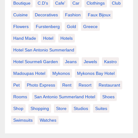
Boutique
C.d's
Cafe'
Car
Clothings
Club
Cuisine
Decoratives
Fashion
Faux Bijoux
Flowers
Furstenberg
Gold
Greece
Hand Made
Hotel
Hotels
Hotel San Antonio Summerland
Hotel Sourmeli Garden
Jeans
Jewels
Kastro
Madoupas Hotel
Mykonos
Mykonos Bay Hotel
Pet
Photo Express
Rent
Resort
Restaurant
Rooms
San Antonio Summerland Hotel
Shoes
Shop
Shopping
Store
Studios
Suites
Swimsuits
Watches