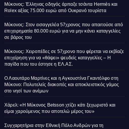
Μύκονος: Έλληνας οδηγός άρπαξε τσάντα Hermès και
Rolex αξίας 75.000 ευρώ από Ουκρανό τουρίστα
Μύκονος: Στον εισαγγελέα 57χρονος που απαιτούσε από
επιχειρηματία 80.000 ευρώ για να μην κάνει καταγγελίες
σε βάρος του
Μύκονος: Χειροπέδες σε 57χρονο που φέρεται να εκβίαζε
επιχείρηση για να «θάψει» ψευδείς καταγγελίες – Η
παγίδα που του έστησε η ΕΛ.ΑΣ.
Ο Λαουτάρο Μαρτίνες και η Αγκουστίνα Γκαντόλφο στη
Μύκονο: Πολυτελείς διακοπές και αποκλειστικός γάμος
στο νησί των ανέμων
Χάρελ: «Η Μύκονος Betsson χτίζει κάτι ξεχωριστό και
είμαι χαρούμενος που αποτελώ μέρος του»
Συγχαρητήρια στην Εθνική Πόλο Ανδρών για τη