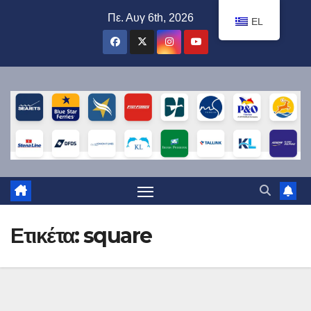
Μετάβαση
Πε. Αυγ 6th, 2026
EL
στο
περιεχόμενο
Ετικέτα:
square