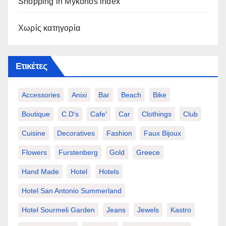
Shopping in Mykonos index
Χωρίς κατηγορία
Ετικέτες
Accessories
Anixi
Bar
Beach
Bike
Boutique
C.d's
Cafe'
Car
Clothings
Club
Cuisine
Decoratives
Fashion
Faux Bijoux
Flowers
Furstenberg
Gold
Greece
Hand Made
Hotel
Hotels
Hotel San Antonio Summerland
Hotel Sourmeli Garden
Jeans
Jewels
Kastro