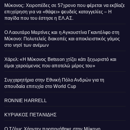
Μύκονος: Χειροπέδες σε 57χρονο που φέρεται να εκβίαζε
επιχείρηση για να «θάψει» ψευδείς καταγγελίες – Η
παγίδα που του έστησε η ΕΛ.ΑΣ.
Ο Λαουτάρο Μαρτίνες και η Αγκουστίνα Γκαντόλφο στη
Μύκονο: Πολυτελείς διακοπές και αποκλειστικός γάμος
στο νησί των ανέμων
Χάρελ: «Η Μύκονος Betsson χτίζει κάτι ξεχωριστό και
είμαι χαρούμενος που αποτελώ μέρος του»
Συγχαρητήρια στην Εθνική Πόλο Ανδρών για τη
σπουδαία επιτυχία στο World Cup
RONNIE HARRELL
ΚΥΡΙΑΚΟΣ ΠΕΤΑΝΙΔΗΣ
Ο Τζέιμς Χάρντεν προπονήθηκε στην Μύκονο