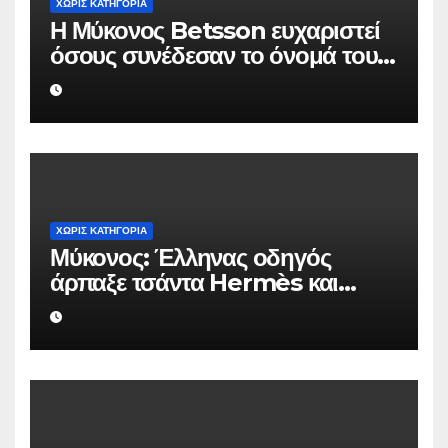
ΧΩΡΊΣ ΚΑΤΗΓΟΡΊΑ
Η Μύκονος Betsson ευχαριστεί
όσους συνέδεσαν το όνομά τους
με την ιστορική χρονιά
ΧΩΡΊΣ ΚΑΤΗΓΟΡΊΑ
Μύκονος: Έλληνας οδηγός
άρπαξε τσάντα Hermès και
Rolex αξίας 75.000 ευρώ από
Ουκρανό τουρίστα