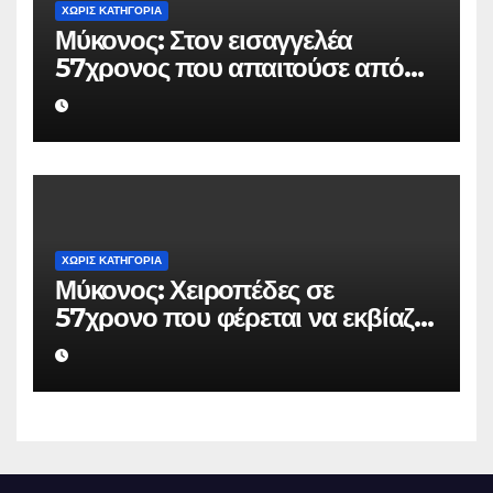
ΧΩΡΊΣ ΚΑΤΗΓΟΡΊΑ
Μύκονος: Στον εισαγγελέα
57χρονος που απαιτούσε από
επιχειρηματία 80.000 ευρώ για
να μην κάνει καταγγελίες σε
βάρος του
ΧΩΡΊΣ ΚΑΤΗΓΟΡΊΑ
Μύκονος: Χειροπέδες σε
57χρονο που φέρεται να εκβίαζε
επιχείρηση για να «θάψει»
ψευδείς καταγγελίες – Η παγίδα
που του έστησε η ΕΛ.ΑΣ.