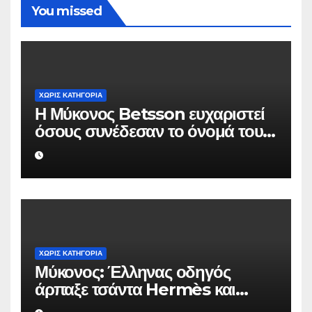
You missed
ΧΩΡΊΣ ΚΑΤΗΓΟΡΊΑ
Η Μύκονος Betsson ευχαριστεί
όσους συνέδεσαν το όνομά τους
με την ιστορική χρονιά
ΧΩΡΊΣ ΚΑΤΗΓΟΡΊΑ
Μύκονος: Έλληνας οδηγός
άρπαξε τσάντα Hermès και
Rolex αξίας 75.000 ευρώ από