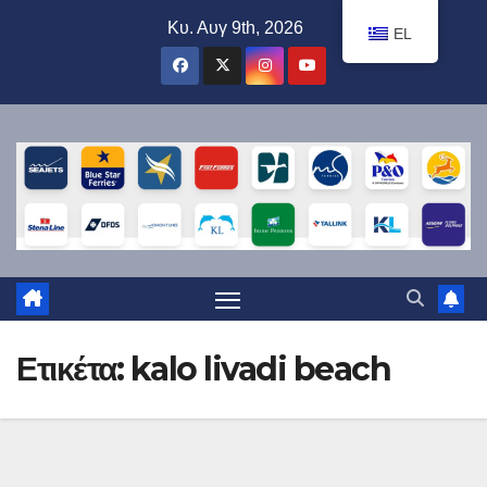
Μετάβαση
Κυ. Αυγ 9th, 2026
EL
στο
περιεχόμενο
Ετικέτα:
kalo livadi beach