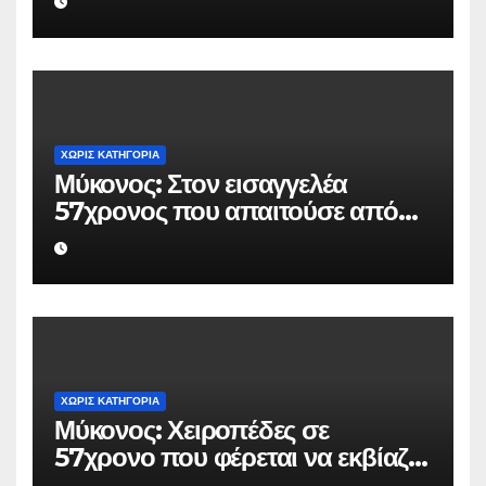
Ουκρανό τουρίστα
ΧΩΡΊΣ ΚΑΤΗΓΟΡΊΑ
Μύκονος: Στον εισαγγελέα
57χρονος που απαιτούσε από
επιχειρηματία 80.000 ευρώ για
να μην κάνει καταγγελίες σε
βάρος του
ΧΩΡΊΣ ΚΑΤΗΓΟΡΊΑ
Μύκονος: Χειροπέδες σε
57χρονο που φέρεται να εκβίαζε
επιχείρηση για να «θάψει»