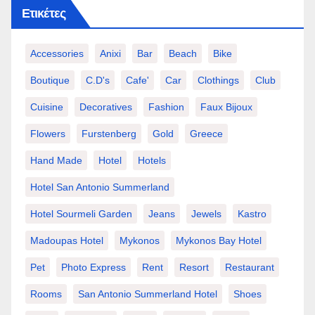
Ετικέτες
Accessories
Anixi
Bar
Beach
Bike
Boutique
C.d's
Cafe'
Car
Clothings
Club
Cuisine
Decoratives
Fashion
Faux Bijoux
Flowers
Furstenberg
Gold
Greece
Hand Made
Hotel
Hotels
Hotel San Antonio Summerland
Hotel Sourmeli Garden
Jeans
Jewels
Kastro
Madoupas Hotel
Mykonos
Mykonos Bay Hotel
Pet
Photo Express
Rent
Resort
Restaurant
Rooms
San Antonio Summerland Hotel
Shoes