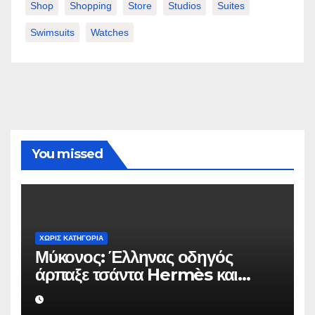
Shop
Shopping
Store
Studios
Suites
Swimsuits
Watches
You missed
ΧΩΡΊΣ ΚΑΤΗΓΟΡΊΑ
Μύκονος: Έλληνας οδηγός
άρπαξε τσάντα Hermès και
Rolex αξίας 75.000 ευρώ από
Ουκρανό τουρίστα