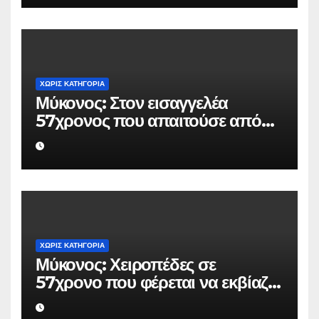
ΧΩΡΊΣ ΚΑΤΗΓΟΡΊΑ
Μύκονος: Στον εισαγγελέα
57χρονος που απαιτούσε από
επιχειρηματία 80.000 ευρώ για
να μην κάνει καταγγελίες σε
βάρος του
ΧΩΡΊΣ ΚΑΤΗΓΟΡΊΑ
Μύκονος: Χειροπέδες σε
57χρονο που φέρεται να εκβίαζε
επιχείρηση για να «θάψει»
ψευδείς καταγγελίες – Η παγίδα