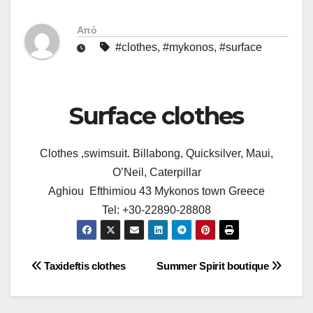
Από
#clothes
,
#mykonos
,
#surface
Surface clothes
Clothes ,swimsuit. Billabong, Quicksilver, Maui,
O’Neil, Caterpillar
Aghiou Efthimiou 43 Mykonos town Greece
Tel: +30-22890-28808
Πλοήγηση
Taxideftis clothes
Summer Spirit boutique
άρθρων