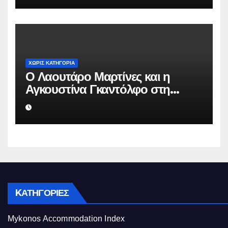
που του έστησε η ΕΛ.ΑΣ.
ΧΩΡΊΣ ΚΑΤΗΓΟΡΊΑ
Ο Λαουτάρο Μαρτίνες και η
Αγκουστίνα Γκαντόλφο στη
Μύκονο: Πολυτελείς διακοπές και
αποκλειστικός γάμος στο νησί
των ανέμων
KΑΤΗΓΟΡΊΕΣ
Mykonos Accommodation Index