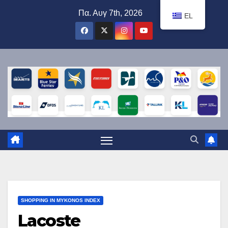
Μετάβαση
Πα. Αυγ 7th, 2026
EL
στο
περιεχόμενο
SHOPPING IN MYKONOS INDEX
Lacoste