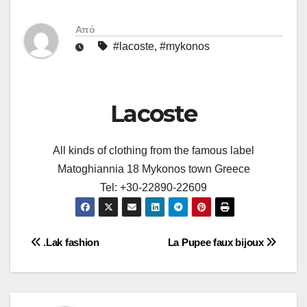
Από
#lacoste
,
#mykonos
Lacoste
All kinds of clothing from the famous label
Matoghiannia 18 Mykonos town Greece
Tel: +30-22890-22609
Πλοήγηση
.Lak fashion
La Pupee faux bijoux
άρθρων