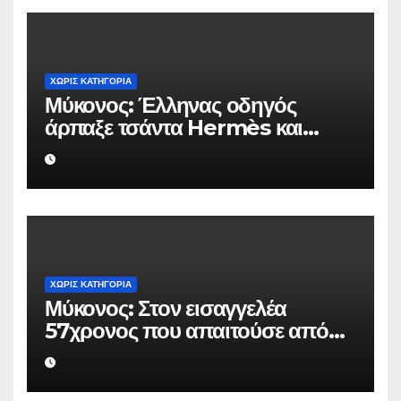
ΧΩΡΊΣ ΚΑΤΗΓΟΡΊΑ
Μύκονος: Έλληνας οδηγός
άρπαξε τσάντα Hermès και
Rolex αξίας 75.000 ευρώ από
Ουκρανό τουρίστα
ΧΩΡΊΣ ΚΑΤΗΓΟΡΊΑ
Μύκονος: Στον εισαγγελέα
57χρονος που απαιτούσε από
επιχειρηματία 80.000 ευρώ για
να μην κάνει καταγγελίες σε
βάρος του