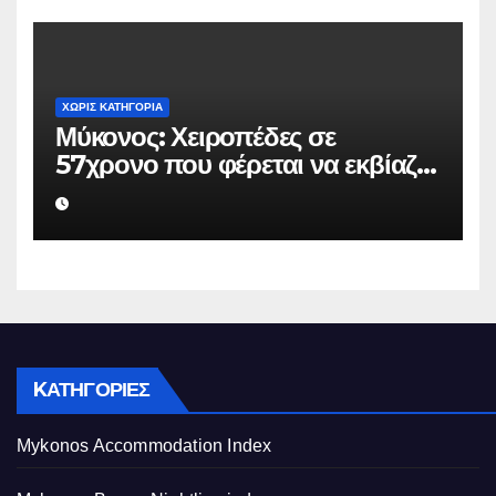
ΧΩΡΊΣ ΚΑΤΗΓΟΡΊΑ
Μύκονος: Χειροπέδες σε
57χρονο που φέρεται να εκβίαζε
επιχείρηση για να «θάψει»
ψευδείς καταγγελίες – Η παγίδα
που του έστησε η ΕΛ.ΑΣ.
KΑΤΗΓΟΡΊΕΣ
Mykonos Accommodation Index