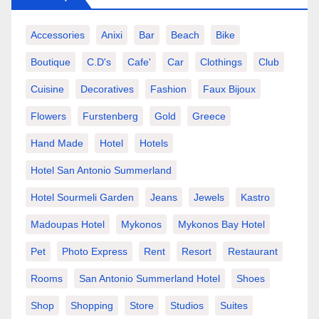
Accessories
Anixi
Bar
Beach
Bike
Boutique
C.d's
Cafe'
Car
Clothings
Club
Cuisine
Decoratives
Fashion
Faux Bijoux
Flowers
Furstenberg
Gold
Greece
Hand Made
Hotel
Hotels
Hotel San Antonio Summerland
Hotel Sourmeli Garden
Jeans
Jewels
Kastro
Madoupas Hotel
Mykonos
Mykonos Bay Hotel
Pet
Photo Express
Rent
Resort
Restaurant
Rooms
San Antonio Summerland Hotel
Shoes
Shop
Shopping
Store
Studios
Suites