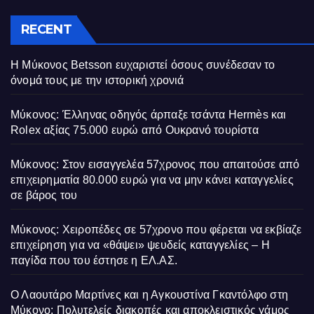
RECENT
Η Μύκονος Betsson ευχαριστεί όσους συνέδεσαν το
όνομά τους με την ιστορική χρονιά
Μύκονος: Έλληνας οδηγός άρπαξε τσάντα Hermès και
Rolex αξίας 75.000 ευρώ από Ουκρανό τουρίστα
Μύκονος: Στον εισαγγελέα 57χρονος που απαιτούσε από
επιχειρηματία 80.000 ευρώ για να μην κάνει καταγγελίες
σε βάρος του
Μύκονος: Χειροπέδες σε 57χρονο που φέρεται να εκβίαζε
επιχείρηση για να «θάψει» ψευδείς καταγγελίες – Η
παγίδα που του έστησε η ΕΛ.ΑΣ.
Ο Λαουτάρο Μαρτίνες και η Αγκουστίνα Γκαντόλφο στη
Μύκονο: Πολυτελείς διακοπές και αποκλειστικός γάμος