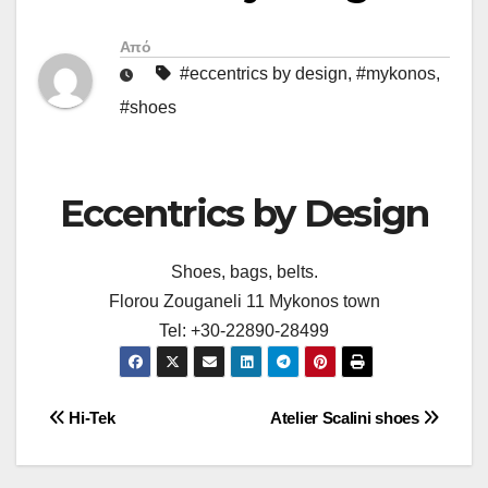
Από
#eccentrics by design
,
#mykonos
,
#shoes
Eccentrics by Design
Shoes, bags, belts.
Florou Zouganeli 11 Mykonos town
Tel: +30-22890-28499
Πλοήγηση
Hi-Tek
Atelier Scalini shoes
άρθρων