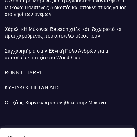
Ο Λαουτάρο Μαρτίνες και η Αγκουστίνα Γκαντόλφο στη
Μύκονο: Πολυτελείς διακοπές και αποκλειστικός γάμος
στο νησί των ανέμων
Χάρελ: «Η Μύκονος Betsson χτίζει κάτι ξεχωριστό και
είμαι χαρούμενος που αποτελώ μέρος του»
Συγχαρητήρια στην Εθνική Πόλο Ανδρών για τη
σπουδαία επιτυχία στο World Cup
RONNIE HARRELL
ΚΥΡΙΑΚΟΣ ΠΕΤΑΝΙΔΗΣ
Ο Τζέιμς Χάρντεν προπονήθηκε στην Μύκονο