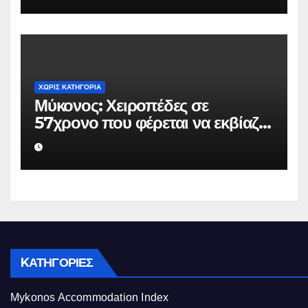
να μην κάνει καταγγελίες σε
βάρος του
ΧΩΡΊΣ ΚΑΤΗΓΟΡΊΑ
Μύκονος: Χειροπέδες σε
57χρονο που φέρεται να εκβίαζε
επιχείρηση για να «θάψει»
ψευδείς καταγγελίες – Η παγίδα
που του έστησε η ΕΛ.ΑΣ.
KΑΤΗΓΟΡΊΕΣ
Mykonos Accommodation Index