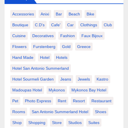
Accessories
Anixi
Bar
Beach
Bike
Boutique
C.d's
Cafe'
Car
Clothings
Club
Cuisine
Decoratives
Fashion
Faux Bijoux
Flowers
Furstenberg
Gold
Greece
Hand Made
Hotel
Hotels
Hotel San Antonio Summerland
Hotel Sourmeli Garden
Jeans
Jewels
Kastro
Madoupas Hotel
Mykonos
Mykonos Bay Hotel
Pet
Photo Express
Rent
Resort
Restaurant
Rooms
San Antonio Summerland Hotel
Shoes
Shop
Shopping
Store
Studios
Suites