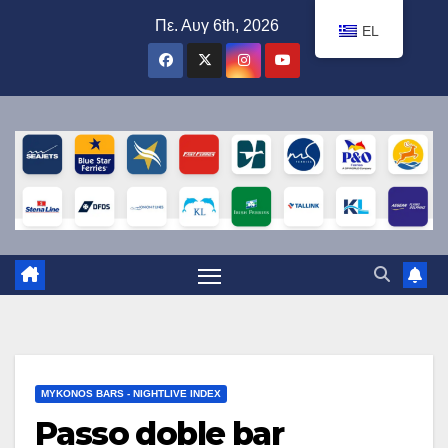
Μετάβαση
Πε. Αυγ 6th, 2026
EL
στο
περιεχόμενο
MYKONOS BARS - NIGHTLIVE INDEX
Passo doble bar