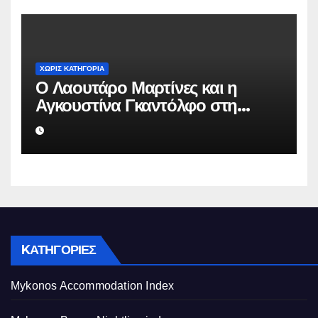
ΧΩΡΊΣ ΚΑΤΗΓΟΡΊΑ
Ο Λαουτάρο Μαρτίνες και η
Αγκουστίνα Γκαντόλφο στη
Μύκονο: Πολυτελείς διακοπές και
αποκλειστικός γάμος στο νησί
των ανέμων
KΑΤΗΓΟΡΊΕΣ
Mykonos Accommodation Index