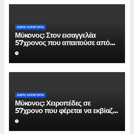
ΧΩΡΊΣ ΚΑΤΗΓΟΡΊΑ
Μύκονος: Στον εισαγγελέα
57χρονος που απαιτούσε από
επιχειρηματία 80.000 ευρώ για
να μην κάνει καταγγελίες σε
βάρος του
ΧΩΡΊΣ ΚΑΤΗΓΟΡΊΑ
Μύκονος: Χειροπέδες σε
57χρονο που φέρεται να εκβίαζε
επιχείρηση για να «θάψει»
ψευδείς καταγγελίες – Η παγίδα
που του έστησε η ΕΛ.ΑΣ.