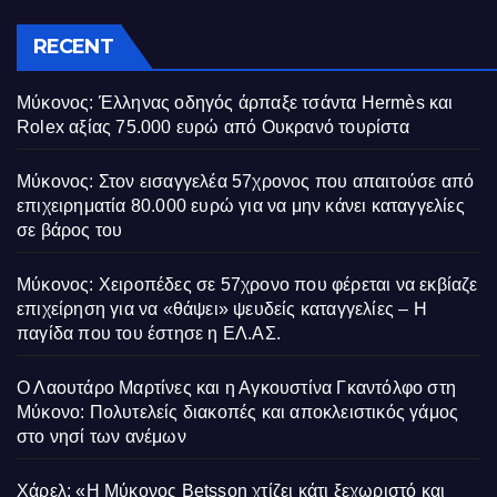
RECENT
Μύκονος: Έλληνας οδηγός άρπαξε τσάντα Hermès και
Rolex αξίας 75.000 ευρώ από Ουκρανό τουρίστα
Μύκονος: Στον εισαγγελέα 57χρονος που απαιτούσε από
επιχειρηματία 80.000 ευρώ για να μην κάνει καταγγελίες
σε βάρος του
Μύκονος: Χειροπέδες σε 57χρονο που φέρεται να εκβίαζε
επιχείρηση για να «θάψει» ψευδείς καταγγελίες – Η
παγίδα που του έστησε η ΕΛ.ΑΣ.
Ο Λαουτάρο Μαρτίνες και η Αγκουστίνα Γκαντόλφο στη
Μύκονο: Πολυτελείς διακοπές και αποκλειστικός γάμος
στο νησί των ανέμων
Χάρελ: «Η Μύκονος Betsson χτίζει κάτι ξεχωριστό και