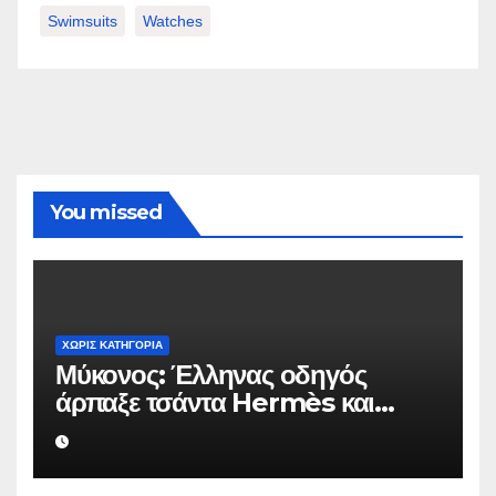
Swimsuits
Watches
You missed
ΧΩΡΊΣ ΚΑΤΗΓΟΡΊΑ
Μύκονος: Έλληνας οδηγός
άρπαξε τσάντα Hermès και
Rolex αξίας 75.000 ευρώ από
Ουκρανό τουρίστα