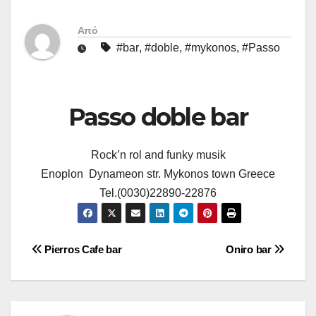
Από
#bar
,
#doble
,
#mykonos
,
#Passo
Passo doble bar
Rock’n rol and funky musik
Enoplon Dynameon str. Mykonos town Greece
Tel.(0030)22890-22876
Πλοήγηση
Pierros Cafe bar
Oniro bar
άρθρων