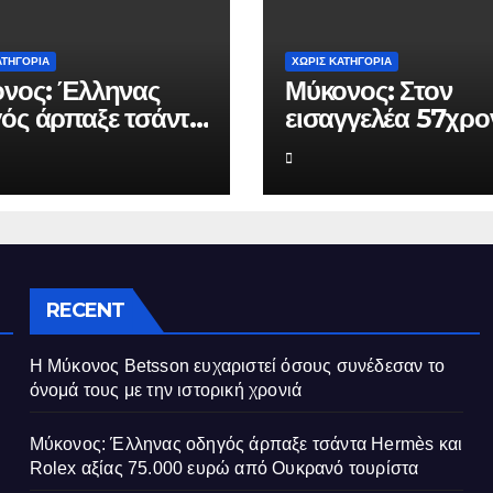
ΑΤΗΓΟΡΊΑ
ΧΩΡΊΣ ΚΑΤΗΓΟΡΊΑ
νος: Έλληνας
Μύκονος: Στον
ός άρπαξε τσάντα
εισαγγελέα 57χρο
ès και Rolex
που απαιτούσε α
ς 75.000 ευρώ
επιχειρηματία 80
 Ουκρανό
ευρώ για να μην κ
ίστα
καταγγελίες σε βά
του
RECENT
Η Μύκονος Betsson ευχαριστεί όσους συνέδεσαν το
όνομά τους με την ιστορική χρονιά
Μύκονος: Έλληνας οδηγός άρπαξε τσάντα Hermès και
Rolex αξίας 75.000 ευρώ από Ουκρανό τουρίστα