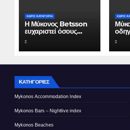
ΧΩΡΊΣ ΚΑΤΗΓΟΡΊΑ
ΧΩΡΊΣ Κ
Η Μύκονος Betsson
Μύκο
ευχαριστεί όσους
οδηγ
συνέδεσαν το όνομά
Herm
τους με την ιστορική
αξία
χρονιά
από
τουρ
KΑΤΗΓΟΡΊΕΣ
Mykonos Accommodation Index
Mykonos Bars – Nightlive index
Mykonos Beaches