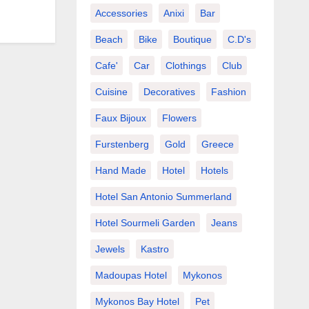
Accessories
Anixi
Bar
Beach
Bike
Boutique
C.d's
Cafe'
Car
Clothings
Club
Cuisine
Decoratives
Fashion
Faux Bijoux
Flowers
Furstenberg
Gold
Greece
Hand Made
Hotel
Hotels
Hotel San Antonio Summerland
Hotel Sourmeli Garden
Jeans
Jewels
Kastro
Madoupas Hotel
Mykonos
Mykonos Bay Hotel
Pet