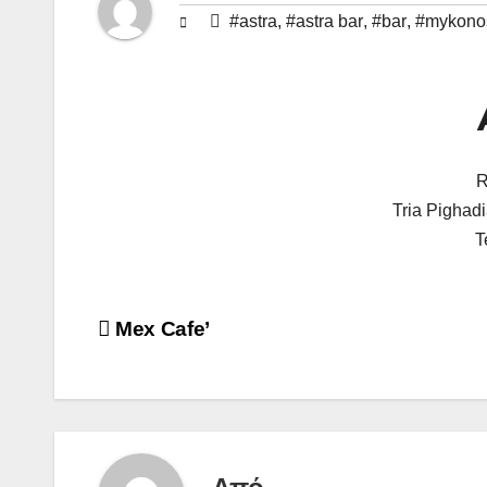
#astra
,
#astra bar
,
#bar
,
#mykono
R
Tria Pigha
T
Πλοήγηση
Mex Cafe’
άρθρων