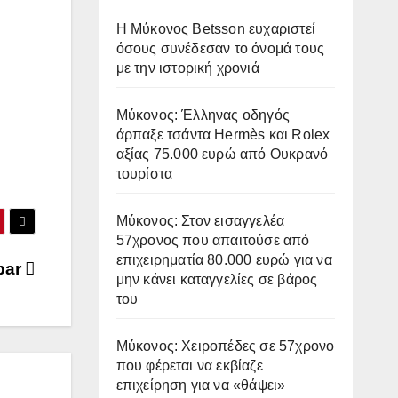
Η Μύκονος Betsson ευχαριστεί
όσους συνέδεσαν το όνομά τους
με την ιστορική χρονιά
Μύκονος: Έλληνας οδηγός
άρπαξε τσάντα Hermès και Rolex
αξίας 75.000 ευρώ από Ουκρανό
τουρίστα
Μύκονος: Στον εισαγγελέα
57χρονος που απαιτούσε από
επιχειρηματία 80.000 ευρώ για να
bar
μην κάνει καταγγελίες σε βάρος
του
Μύκονος: Χειροπέδες σε 57χρονο
που φέρεται να εκβίαζε
επιχείρηση για να «θάψει»