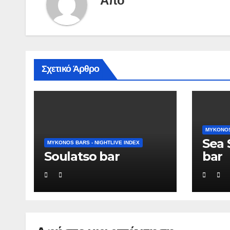
Από
Σχετικό Άρθρο
MYKONOS 
Sea 
MYKONOS BARS - NIGHTLIVE INDEX
Soulatso bar
bar