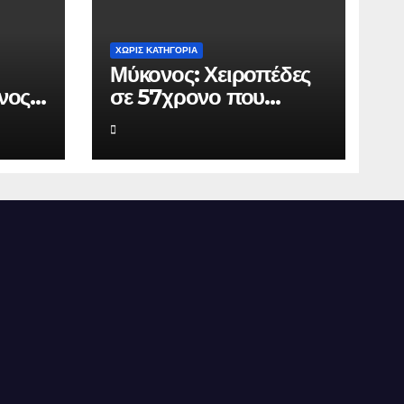
ΧΩΡΊΣ ΚΑΤΗΓΟΡΊΑ
Μύκονος: Χειροπέδες
νος
σε 57χρονο που
πό
φέρεται να εκβίαζε
.000
επιχείρηση για να
άνει
«θάψει» ψευδείς
ρος
καταγγελίες – Η παγίδα
που του έστησε η
ΕΛ.ΑΣ.