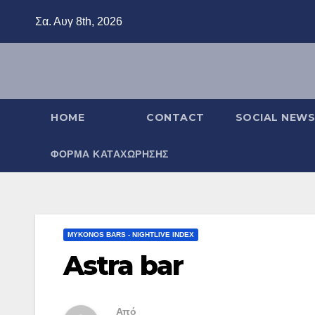
Μετάβαση
Σα. Αυγ 8th, 2026
στο
περιεχόμενο
HOME
CONTACT
SOCIAL NEWS
ΦΌΡΜΑ ΚΑΤΑΧΏΡΗΣΗΣ
MYKONOS BARS - NIGHTLIVE INDEX
Astra bar
Από