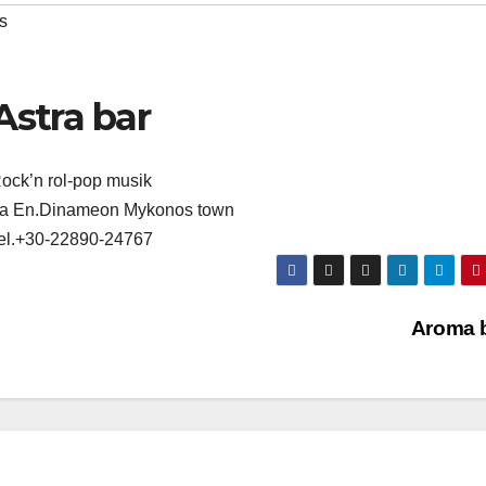
s
Astra bar
ock’n rol-pop musik
dia En.Dinameon Mykonos town
el.+30-22890-24767
Aroma 