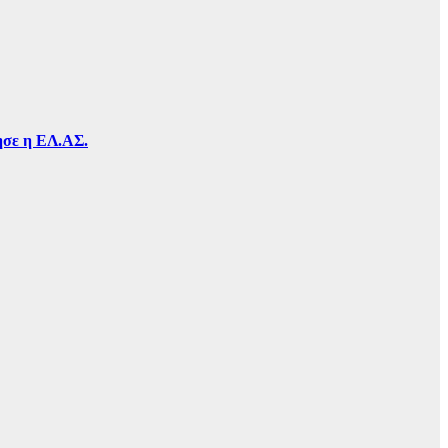
τησε η ΕΛ.ΑΣ.