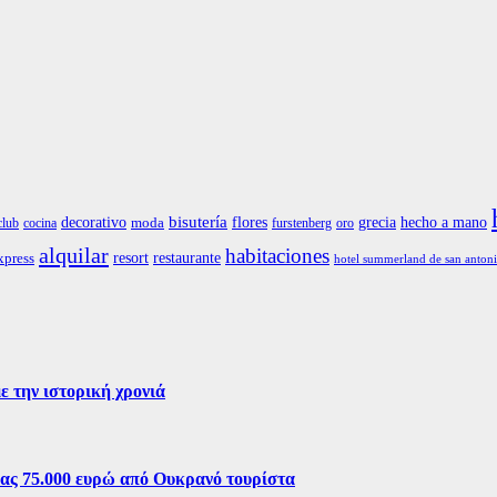
bisutería
grecia
hecho a mano
decorativo
flores
moda
club
cocina
furstenberg
oro
alquilar
habitaciones
restaurante
resort
xpress
hotel summerland de san anton
ε την ιστορική χρονιά
ίας 75.000 ευρώ από Ουκρανό τουρίστα