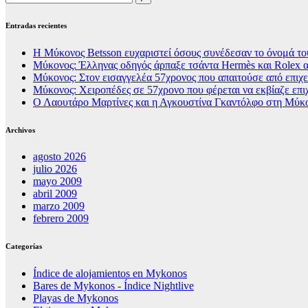
Entradas recientes
Η Μύκονος Betsson ευχαριστεί όσους συνέδεσαν το όνομά του
Μύκονος: Έλληνας οδηγός άρπαξε τσάντα Hermès και Rolex α
Μύκονος: Στον εισαγγελέα 57χρονος που απαιτούσε από επιχει
Μύκονος: Χειροπέδες σε 57χρονο που φέρεται να εκβίαζε επι
Ο Λαουτάρο Μαρτίνες και η Αγκουστίνα Γκαντόλφο στη Μύκον
Archivos
agosto 2026
julio 2026
mayo 2009
abril 2009
marzo 2009
febrero 2009
Categorías
Índice de alojamientos en Mykonos
Bares de Mykonos - Índice Nightlive
Playas de Mykonos