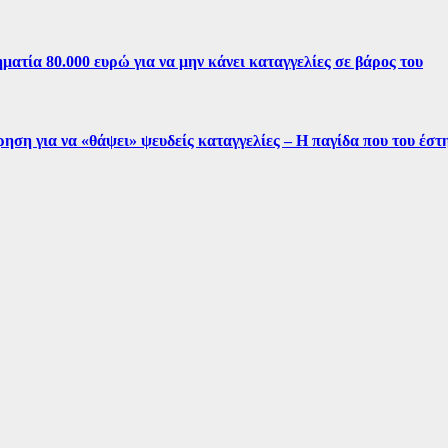
ματία 80.000 ευρώ για να μην κάνει καταγγελίες σε βάρος του
ρηση για να «θάψει» ψευδείς καταγγελίες – Η παγίδα που του έσ