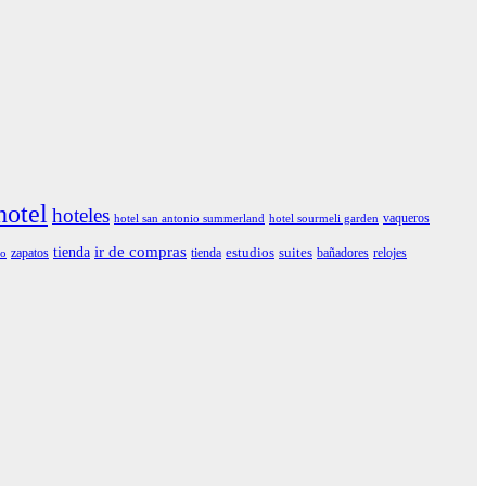
hotel
hoteles
vaqueros
hotel san antonio summerland
hotel sourmeli garden
tienda
ir de compras
estudios
suites
zapatos
tienda
bañadores
relojes
io