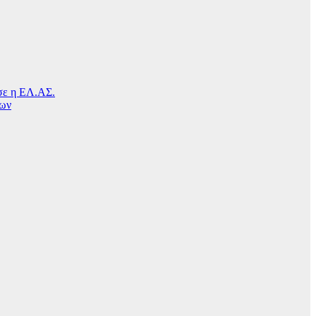
ησε η ΕΛ.ΑΣ.
μων