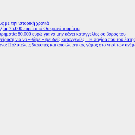
ς με την ιστορική χρονιά
ξίας 75.000 ευρώ από Ουκρανό τουρίστα
ρηματία 80.000 ευρώ για να μην κάνει καταγγελίες σε βάρος του
χείρηση για να «θάψει» ψευδείς καταγγελίες – Η παγίδα που του έστ
ο: Πολυτελείς διακοπές και αποκλειστικός γάμος στο νησί των ανέ