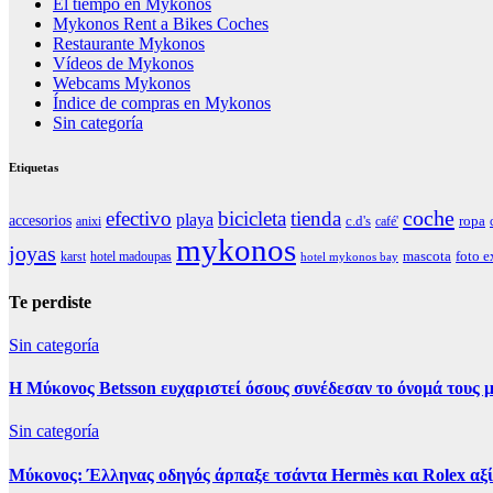
El tiempo en Mykonos
Mykonos Rent a Bikes Coches
Restaurante Mykonos
Vídeos de Mykonos
Webcams Mykonos
Índice de compras en Mykonos
Sin categoría
Etiquetas
coche
efectivo
bicicleta
tienda
playa
accesorios
ropa
c.d's
anixi
café'
mykonos
joyas
mascota
foto e
karst
hotel madoupas
hotel mykonos bay
Te perdiste
Sin categoría
Η Μύκονος Betsson ευχαριστεί όσους συνέδεσαν το όνομά τους μ
Sin categoría
Μύκονος: Έλληνας οδηγός άρπαξε τσάντα Hermès και Rolex αξ