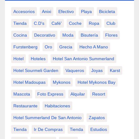
Accesorios
Anixi
Efectivo
Playa
Bicicleta
Tienda
C.d's
Café'
Coche
Ropa
Club
Cocina
Decorativo
Moda
Bisutería
Flores
Furstenberg
Oro
Grecia
Hecho A Mano
Hotel
Hoteles
Hotel San Antonio Summerland
Hotel Sourmeli Garden
Vaqueros
Joyas
Karst
Hotel Madoupas
Mykonos
Hotel Mykonos Bay
Mascota
Foto Express
Alquilar
Resort
Restaurante
Habitaciones
Hotel Summerland De San Antonio
Zapatos
Tienda
Ir De Compras
Tienda
Estudios