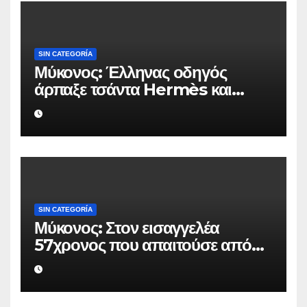
SIN CATEGORÍA
Μύκονος: Έλληνας οδηγός
άρπαξε τσάντα Hermès και
Rolex αξίας 75.000 ευρώ από
Ουκρανό τουρίστα
SIN CATEGORÍA
Μύκονος: Στον εισαγγελέα
57χρονος που απαιτούσε από
επιχειρηματία 80.000 ευρώ για
να μην κάνει καταγγελίες σε
βάρος του