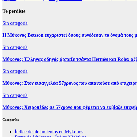
Te perdiste
Sin categoría
Η Μύκονος Betsson ευχαριστεί όσους συνέδεσαν το όνομά τους μ
Sin categoría
Μύκονος: Έλληνας οδηγός άρπαξε τσάντα Hermès και Rolex αξ
Sin categoría
Μύκονος: Στον εισαγγελέα 57χρονος που απαιτούσε από επιχειρη
Sin categoría
Μύκονος: Χειροπέδες σε 57χρονο που φέρεται να εκβίαζε επιχεί
Categorías
Índice de alojamientos en Mykonos