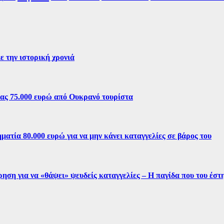
ε την ιστορική χρονιά
ίας 75.000 ευρώ από Ουκρανό τουρίστα
ματία 80.000 ευρώ για να μην κάνει καταγγελίες σε βάρος του
ρηση για να «θάψει» ψευδείς καταγγελίες – Η παγίδα που του έσ