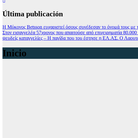
Última publicación
Η Μύκονος Betsson ευχαριστεί όσους συνέδεσαν το όνομά τους με τ
Στον εισαγγελέα 57χρονος που απαιτούσε από επιχειρηματία 80.000 
ψευδείς καταγγελίες – Η παγίδα που του έστησε η ΕΛ.ΑΣ.
Ο Λαουτά
Inicio