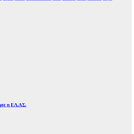
τησε η ΕΛ.ΑΣ.