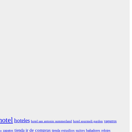
hotel
hoteles
vaqueros
hotel san antonio summerland
hotel sourmeli garden
tienda
ir de compras
estudios
suites
zapatos
tienda
bañadores
relojes
io