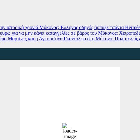
ην ιστορική χρονιά
Μύκονος: Έλληνας οδηγός άρπαξε τσάντα Hermès 
ευρώ για να μην κάνει καταγγελίες σε βάρος του
Μύκονος: Χειροπέδες
ρο Μαρτίνες και η Αγκουστίνα Γκαντόλφο στη Μύκονο: Πολυτελείς δ
Mykonos
11:21 pm,
Ago 7, 2026
26
°C
clear sky
66 %
1008 mb, km,Nubes,Tiempo
detallado,Última actualización:,Tiempo de
OpenWeatherMap
14 mph