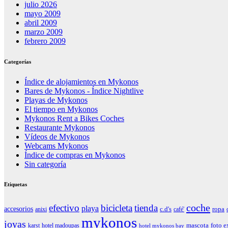
julio 2026
mayo 2009
abril 2009
marzo 2009
febrero 2009
Categorías
Índice de alojamientos en Mykonos
Bares de Mykonos - Índice Nightlive
Playas de Mykonos
El tiempo en Mykonos
Mykonos Rent a Bikes Coches
Restaurante Mykonos
Vídeos de Mykonos
Webcams Mykonos
Índice de compras en Mykonos
Sin categoría
Etiquetas
coche
efectivo
bicicleta
tienda
playa
accesorios
ropa
c.d's
anixi
café'
mykonos
joyas
mascota
foto e
karst
hotel madoupas
hotel mykonos bay