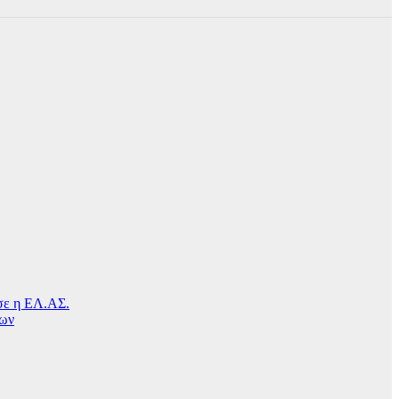
ησε η ΕΛ.ΑΣ.
μων