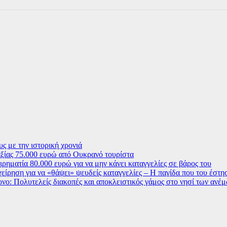
ς με την ιστορική χρονιά
ξίας 75.000 ευρώ από Ουκρανό τουρίστα
ρηματία 80.000 ευρώ για να μην κάνει καταγγελίες σε βάρος του
χείρηση για να «θάψει» ψευδείς καταγγελίες – Η παγίδα που του έστ
ο: Πολυτελείς διακοπές και αποκλειστικός γάμος στο νησί των ανέ