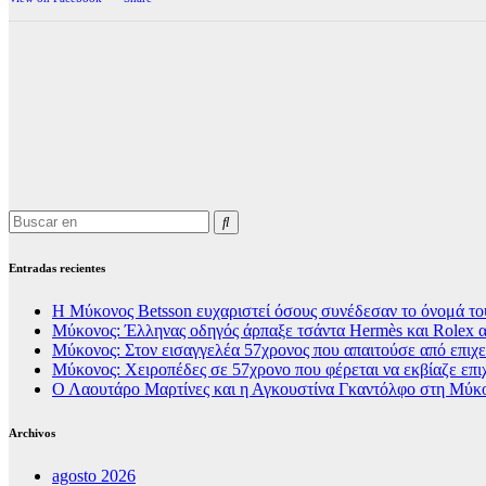
Entradas recientes
Η Μύκονος Betsson ευχαριστεί όσους συνέδεσαν το όνομά του
Μύκονος: Έλληνας οδηγός άρπαξε τσάντα Hermès και Rolex α
Μύκονος: Στον εισαγγελέα 57χρονος που απαιτούσε από επιχει
Μύκονος: Χειροπέδες σε 57χρονο που φέρεται να εκβίαζε επι
Ο Λαουτάρο Μαρτίνες και η Αγκουστίνα Γκαντόλφο στη Μύκον
Archivos
agosto 2026