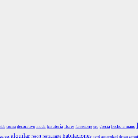
bisutería
grecia
hecho a mano
decorativo
flores
moda
club
cocina
furstenberg
oro
alquilar
habitaciones
restaurante
resort
xpress
hotel summerland de san anton