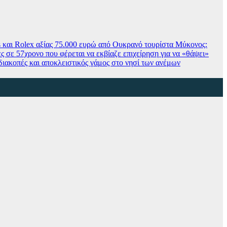
και Rolex αξίας 75.000 ευρώ από Ουκρανό τουρίστα
Μύκονος:
 σε 57χρονο που φέρεται να εκβίαζε επιχείρηση για να «θάψει»
ιακοπές και αποκλειστικός γάμος στο νησί των ανέμων