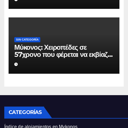
να μην κάνει καταγγελίες σε
βάρος του
SIN CATEGORÍA
Μύκονος: Χειροπέδες σε
57χρονο που φέρεται να εκβίαζε
επιχείρηση για να «θάψει»
ψευδείς καταγγελίες – Η παγίδα
που του έστησε η ΕΛ.ΑΣ.
CATEGORÍAS
Índice de alojamientos en Mykonos