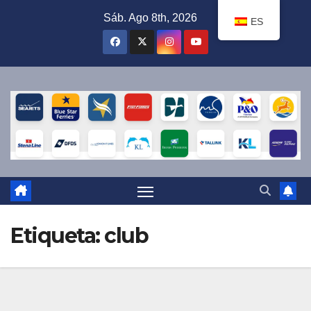
Ir
Sáb. Ago 8th, 2026
ES
al
contenido
Etiqueta:
club