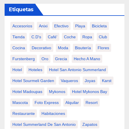
Etiquetas
Accesorios
Anixi
Efectivo
Playa
Bicicleta
Tienda
C.d's
Café'
Coche
Ropa
Club
Cocina
Decorativo
Moda
Bisutería
Flores
Furstenberg
Oro
Grecia
Hecho A Mano
Hotel
Hoteles
Hotel San Antonio Summerland
Hotel Sourmeli Garden
Vaqueros
Joyas
Karst
Hotel Madoupas
Mykonos
Hotel Mykonos Bay
Mascota
Foto Express
Alquilar
Resort
Restaurante
Habitaciones
Hotel Summerland De San Antonio
Zapatos