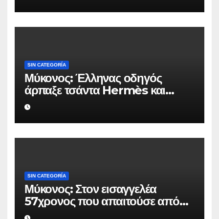
SIN CATEGORÍA
Μύκονος: Έλληνας οδηγός
άρπαξε τσάντα Hermès και
Rolex αξίας 75.000 ευρώ από
Ουκρανό τουρίστα
SIN CATEGORÍA
Μύκονος: Στον εισαγγελέα
57χρονος που απαιτούσε από
επιχειρηματία 80.000 ευρώ για