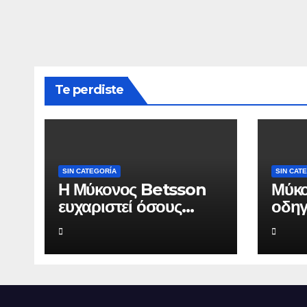
Te perdiste
SIN CATEGORÍA
SIN CAT
Η Μύκονος Betsson
Μύκο
ευχαριστεί όσους
οδηγ
συνέδεσαν το όνομά
Herm
τους με την ιστορική
αξία
χρονιά
από
τουρ