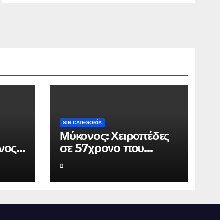
SIN CATEGORÍA
Μύκονος: Χειροπέδες
νος
σε 57χρονο που
πό
φέρεται να εκβίαζε
.000
επιχείρηση για να
άνει
«θάψει» ψευδείς
ρος
καταγγελίες – Η παγίδα
που του έστησε η