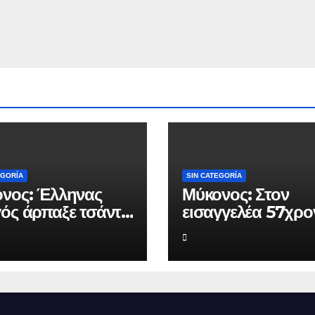
EGORÍA
SIN CATEGORÍA
νος: Έλληνας
Μύκονος: Στον
ός άρπαξε τσάντα
εισαγγελέα 57χρο
ès και Rolex
που απαιτούσε α
ς 75.000 ευρώ
επιχειρηματία 80
 Ουκρανό
ευρώ για να μην κ
ίστα
καταγγελίες σε βά
του