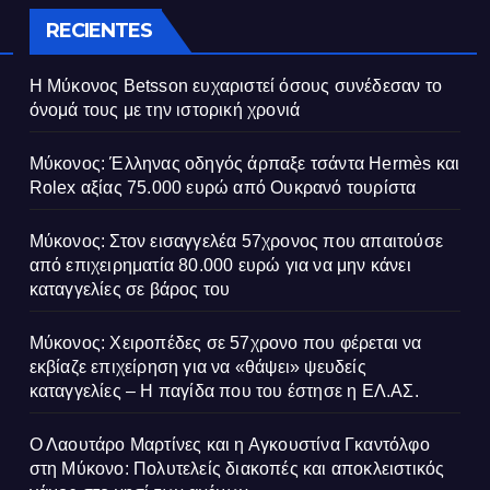
RECIENTES
Η Μύκονος Betsson ευχαριστεί όσους συνέδεσαν το
όνομά τους με την ιστορική χρονιά
Μύκονος: Έλληνας οδηγός άρπαξε τσάντα Hermès και
Rolex αξίας 75.000 ευρώ από Ουκρανό τουρίστα
Μύκονος: Στον εισαγγελέα 57χρονος που απαιτούσε
από επιχειρηματία 80.000 ευρώ για να μην κάνει
καταγγελίες σε βάρος του
Μύκονος: Χειροπέδες σε 57χρονο που φέρεται να
εκβίαζε επιχείρηση για να «θάψει» ψευδείς
καταγγελίες – Η παγίδα που του έστησε η ΕΛ.ΑΣ.
Ο Λαουτάρο Μαρτίνες και η Αγκουστίνα Γκαντόλφο
στη Μύκονο: Πολυτελείς διακοπές και αποκλειστικός