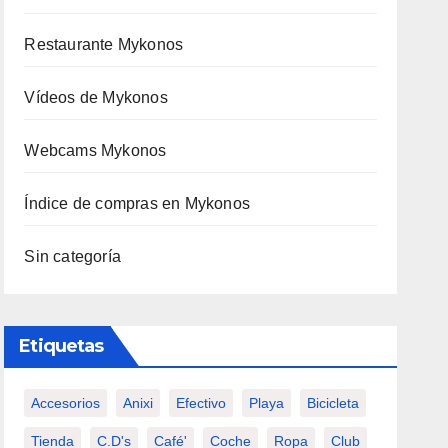
Restaurante Mykonos
Vídeos de Mykonos
Webcams Mykonos
Índice de compras en Mykonos
Sin categoría
Etiquetas
Accesorios
Anixi
Efectivo
Playa
Bicicleta
Tienda
C.d's
Café'
Coche
Ropa
Club