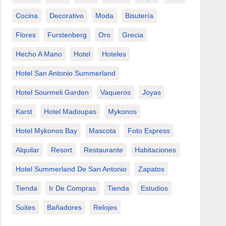
Cocina
Decorativo
Moda
Bisutería
Flores
Furstenberg
Oro
Grecia
Hecho A Mano
Hotel
Hoteles
Hotel San Antonio Summerland
Hotel Sourmeli Garden
Vaqueros
Joyas
Karst
Hotel Madoupas
Mykonos
Hotel Mykonos Bay
Mascota
Foto Express
Alquilar
Resort
Restaurante
Habitaciones
Hotel Summerland De San Antonio
Zapatos
Tienda
Ir De Compras
Tienda
Estudios
Suites
Bañadores
Relojes