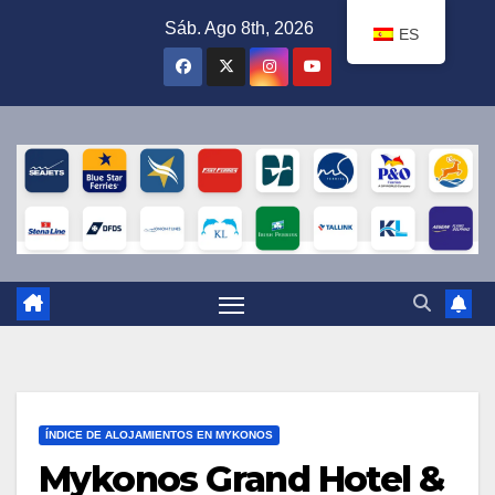
Ir
Sáb. Ago 8th, 2026
ES
al
contenido
ÍNDICE DE ALOJAMIENTOS EN MYKONOS
Mykonos Grand Hotel &