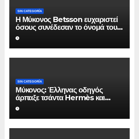
SIN CATEGORÍA
Η Μύκονος Betsson ευχαριστεί
όσους συνέδεσαν το όνομά τους
με την ιστορική χρονιά
SIN CATEGORÍA
Μύκονος: Έλληνας οδηγός
άρπαξε τσάντα Hermès και
Rolex αξίας 75.000 ευρώ από
Ουκρανό τουρίστα