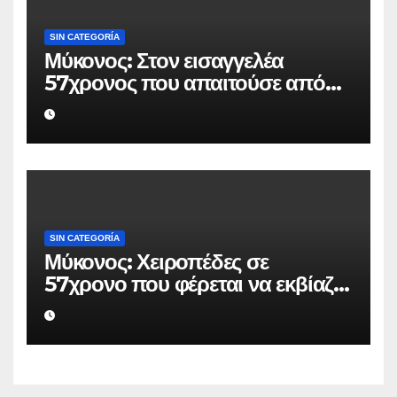
SIN CATEGORÍA
Μύκονος: Στον εισαγγελέα
57χρονος που απαιτούσε από
επιχειρηματία 80.000 ευρώ για
να μην κάνει καταγγελίες σε
βάρος του
SIN CATEGORÍA
Μύκονος: Χειροπέδες σε
57χρονο που φέρεται να εκβίαζε
επιχείρηση για να «θάψει»
ψευδείς καταγγελίες – Η παγίδα
που του έστησε η ΕΛ.ΑΣ.