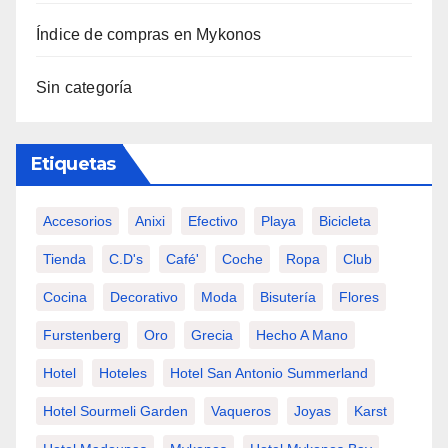
Índice de compras en Mykonos
Sin categoría
Etiquetas
Accesorios
Anixi
Efectivo
Playa
Bicicleta
Tienda
C.d's
Café'
Coche
Ropa
Club
Cocina
Decorativo
Moda
Bisutería
Flores
Furstenberg
Oro
Grecia
Hecho A Mano
Hotel
Hoteles
Hotel San Antonio Summerland
Hotel Sourmeli Garden
Vaqueros
Joyas
Karst