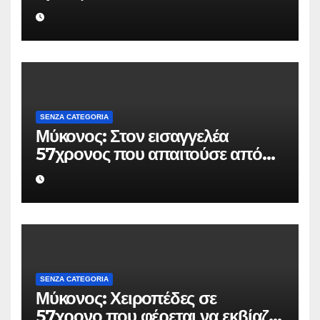
Rolex αξίας 75.000 ευρώ από
Ουκρανό τουρίστα
SENZA CATEGORIA
Μύκονος: Στον εισαγγελέα
57χρονος που απαιτούσε από
επιχειρηματία 80.000 ευρώ για
να μην κάνει καταγγελίες σε
βάρος του
SENZA CATEGORIA
Μύκονος: Χειροπέδες σε
57χρονο που φέρεται να εκβίαζε