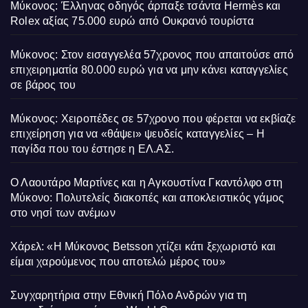
Μύκονος: Έλληνας οδηγός άρπαξε τσάντα Hermès και
Rolex αξίας 75.000 ευρώ από Ουκρανό τουρίστα
Μύκονος: Στον εισαγγελέα 57χρονος που απαιτούσε από
επιχειρηματία 80.000 ευρώ για να μην κάνει καταγγελίες
σε βάρος του
Μύκονος: Χειροπέδες σε 57χρονο που φέρεται να εκβίαζε
επιχείρηση για να «θάψει» ψευδείς καταγγελίες – Η
παγίδα που του έστησε η ΕΛ.ΑΣ.
Ο Λαουτάρο Μαρτίνες και η Αγκουστίνα Γκαντόλφο στη
Μύκονο: Πολυτελείς διακοπές και αποκλειστικός γάμος
στο νησί των ανέμων
Χάρελ: «Η Μύκονος Betsson χτίζει κάτι ξεχωριστό και
είμαι χαρούμενος που αποτελώ μέρος του»
Συγχαρητήρια στην Εθνική Πόλο Ανδρών για τη