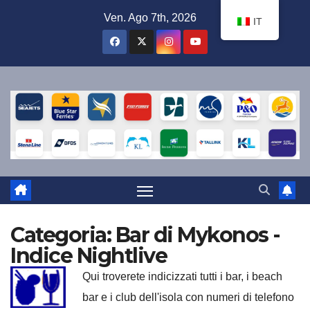
Salta
Ven. Ago 7th, 2026
IT
al
contenuto
Categoria:
Bar di Mykonos -
Indice Nightlive
Qui troverete indicizzati tutti i bar, i beach
bar e i club dell'isola con numeri di telefono