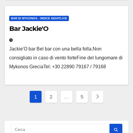
BAR DI MYKONOS - INDICE NIGHTLIVE
Bar Jackie'O
Jackie'O bar Bel bar con una bella folla.Non
consigliato in caso di vento forteFine del lungomare di
Mykonos GreciaTel: +30 22890 79167 / 79168
Paginazione
1
2
…
5
dei
messaggi