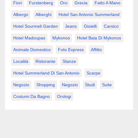
Fiori
Furstenberg
Oro
Grecia
Fatto A Mano
Albergo
Alberghi
Hotel San Antonio Summerland
Hotel Sourmeli Garden
Jeans
Gioielli
Carsico
Hotel Madoupas
Mykonos
Hotel Baia Di Mykonos
Animale Domestico
Foto Express
Affitto
Località
Ristorante
Stanze
Hotel Summerland Di San Antonio
Scarpe
Negozio
Shopping
Negozio
Studi
Suite
Costumi Da Bagno
Orologi