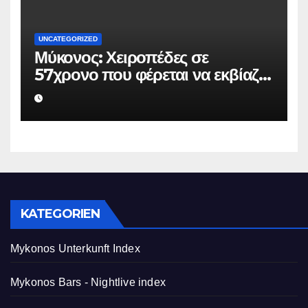
UNCATEGORIZED
Μύκονος: Χειροπέδες σε
57χρονο που φέρεται να εκβίαζε
επιχείρηση για να «θάψει»
ψευδείς καταγγελίες – Η παγίδα
που του έστησε η ΕΛ.ΑΣ.
KATEGORIEN
Mykonos Unterkunft Index
Mykonos Bars - Nightlive index