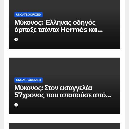
UNCATEGORIZED
Μύκονος: Έλληνας οδηγός
άρπαξε τσάντα Hermès και
Rolex αξίας 75.000 ευρώ από
Ουκρανό τουρίστα
UNCATEGORIZED
Μύκονος: Στον εισαγγελέα
57χρονος που απαιτούσε από
επιχειρηματία 80.000 ευρώ για
να μην κάνει καταγγελίες σε
βάρος του