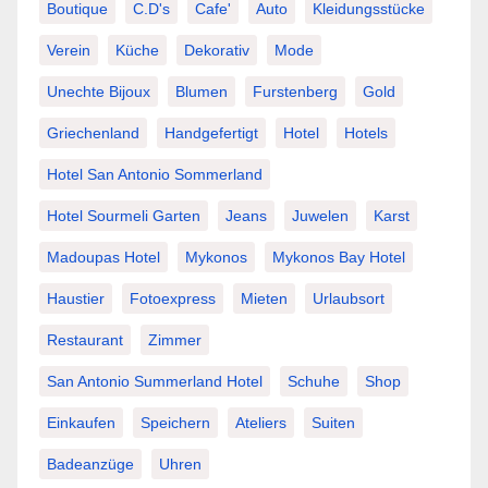
Boutique
C.d's
Cafe'
Auto
Kleidungsstücke
Verein
Küche
Dekorativ
Mode
Unechte Bijoux
Blumen
Furstenberg
Gold
Griechenland
Handgefertigt
Hotel
Hotels
Hotel San Antonio Sommerland
Hotel Sourmeli Garten
Jeans
Juwelen
Karst
Madoupas Hotel
Mykonos
Mykonos Bay Hotel
Haustier
Fotoexpress
Mieten
Urlaubsort
Restaurant
Zimmer
San Antonio Summerland Hotel
Schuhe
Shop
Einkaufen
Speichern
Ateliers
Suiten
Badeanzüge
Uhren