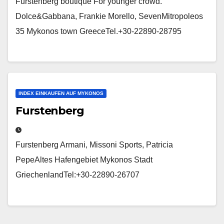
Furstenberg boutique For younger crowd.
Dolce&Gabbana, Frankie Morello, SevenMitropoleos
35 Mykonos town GreeceTel.+30-22890-28795
INDEX EINKAUFEN AUF MYKONOS
Furstenberg
Furstenberg Armani, Missoni Sports, Patricia
PepeAltes Hafengebiet Mykonos Stadt
GriechenlandTel:+30-22890-26707