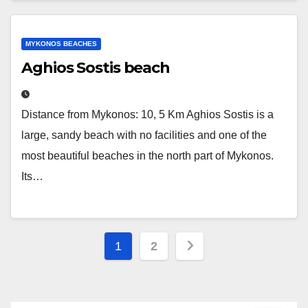
MYKONOS BEACHES
Aghios Sostis beach
Distance from Mykonos: 10, 5 Km Aghios Sostis is a
large, sandy beach with no facilities and one of the
most beautiful beaches in the north part of Mykonos.
Its…
Posts
1
2
pagination