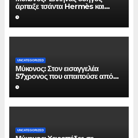
άρπαξε τσάντα Hermès και
Rolex αξίας 75.000 ευρώ από
Ουκρανό τουρίστα
UNCATEGORIZED
Μύκονος: Στον εισαγγελέα
57χρονος που απαιτούσε από
επιχειρηματία 80.000 ευρώ για
να μην κάνει καταγγελίες σε
βάρος του
UNCATEGORIZED