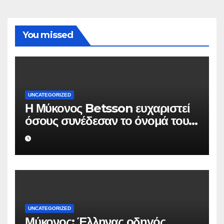
You missed
UNCATEGORIZED
Η Μύκονος Betsson ευχαριστεί
όσους συνέδεσαν το όνομά τους
με την ιστορική χρονιά
UNCATEGORIZED
Μύκονος: Έλληνας οδηγός