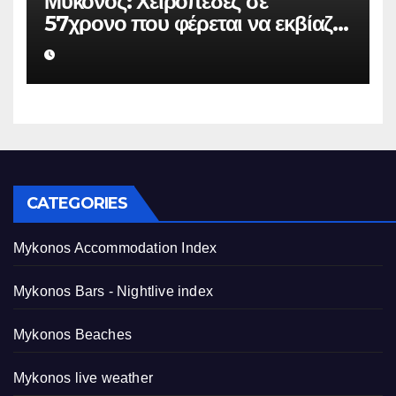
Μύκονος: Χειροπέδες σε
57χρονο που φέρεται να εκβίαζε
επιχείρηση για να «θάψει»
ψευδείς καταγγελίες – Η παγίδα
που του έστησε η ΕΛ.ΑΣ.
CATEGORIES
Mykonos Accommodation Index
Mykonos Bars - Nightlive index
Mykonos Beaches
Mykonos live weather