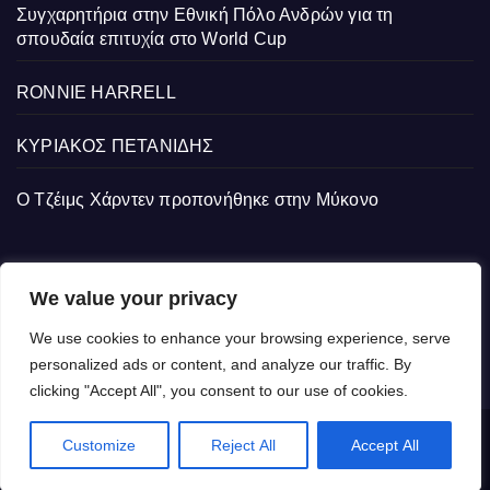
Συγχαρητήρια στην Εθνική Πόλο Ανδρών για τη
σπουδαία επιτυχία στο World Cup
RONNIE HARRELL
ΚΥΡΙΑΚΟΣ ΠΕΤΑΝΙΔΗΣ
Ο Τζέιμς Χάρντεν προπονήθηκε στην Μύκονο
We value your privacy
We use cookies to enhance your browsing experience, serve
personalized ads or content, and analyze our traffic. By
clicking "Accept All", you consent to our use of cookies.
Customize
Reject All
Accept All
Proudly powered by WordPress
|
Theme: Newsup by
Themeansar
.