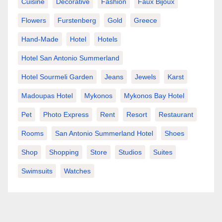
Cuisine
Decorative
Fashion
Faux Bijoux
Flowers
Furstenberg
Gold
Greece
Hand-Made
Hotel
Hotels
Hotel San Antonio Summerland
Hotel Sourmeli Garden
Jeans
Jewels
Karst
Madoupas Hotel
Mykonos
Mykonos Bay Hotel
Pet
Photo Express
Rent
Resort
Restaurant
Rooms
San Antonio Summerland Hotel
Shoes
Shop
Shopping
Store
Studios
Suites
Swimsuits
Watches